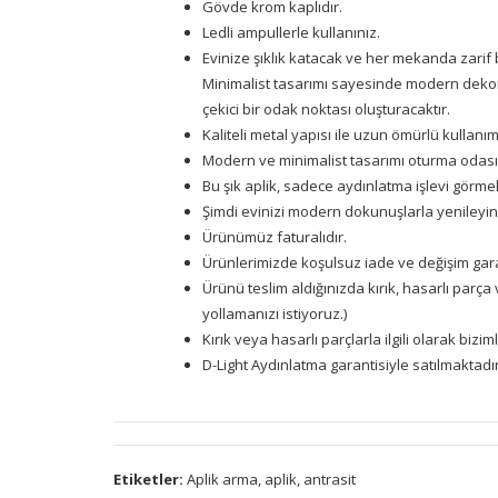
Gövde krom kaplıdır.
Ledli ampullerle kullanınız.
Evinize şıklık katacak ve her mekanda zarif
Minimalist tasarımı sayesinde modern dekora
çekici bir odak noktası oluşturacaktır.
Kaliteli metal yapısı ile uzun ömürlü kullanım
Modern ve minimalist tasarımı oturma odası, y
Bu şık aplik, sadece aydınlatma işlevi görmek
Şimdi evinizi modern dokunuşlarla yenileyin!
Ürünümüz faturalıdır.
Ürünlerimizde koşulsuz iade ve değişim garan
Ürünü teslim aldığınızda kırık, hasarlı parça
yollamanızı istiyoruz.)
Kırık veya hasarlı parçlarla ilgili olarak bizi
D-Light Aydınlatma garantisiyle satılmaktadır
Etiketler:
Aplik arma
,
aplik
,
antrasit