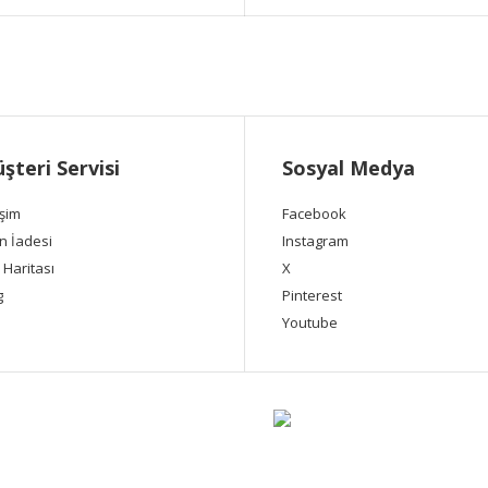
şteri Servisi
Sosyal Medya
işim
Facebook
n İadesi
Instagram
 Haritası
X
g
Pinterest
Youtube