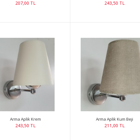
207,00 TL
243,50 TL
Arma Aplik Krem
Arma Aplik Kum Beji
243,50 TL
211,00 TL