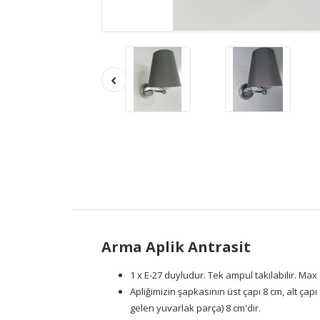
Arma Aplik Antrasit
1 x E-27 duyludur. Tek ampul takılabilir. Max 
Apliğimizin şapkasının üst çapı 8 cm, alt çap
gelen yuvarlak parça) 8 cm'dir.