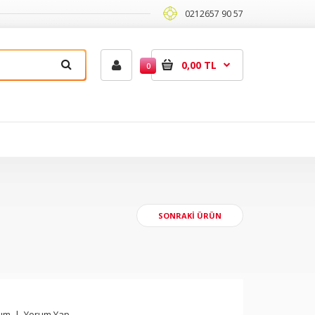
0212657 90 57
0,00 TL
0
SONRAKI ÜRÜN
rum
|
Yorum Yap