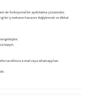
k hem de fonksiyonel bir aydınlatma çözümüdür.
gi bir iç mekanın havasını değiştirecek ve dikkat
enginleştirir.
za taşıyın.
grafını tarafımıza e-mail veya whatsapp'tan
dır.