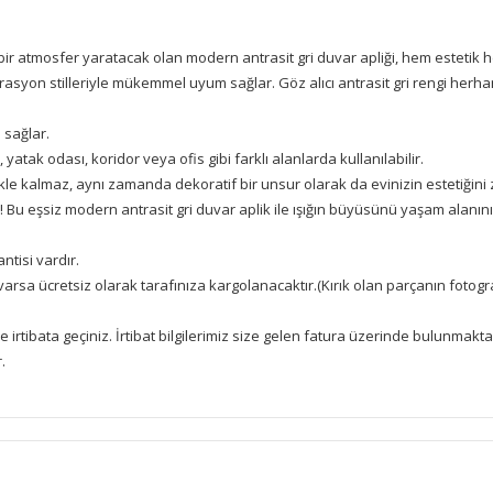
 bir atmosfer yaratacak olan modern antrasit gri duvar apliği, hem esteti
syon stilleriyle mükemmel uyum sağlar. Göz alıcı antrasit gri rengi herhan
 sağlar.
atak odası, koridor veya ofis gibi farklı alanlarda kullanılabilir.
le kalmaz, aynı zamanda dekoratif bir unsur olarak da evinizin estetiğini z
 Bu eşsiz modern antrasit gri duvar aplik ile ışığın büyüsünü yaşam alanını
tisi vardır.
 varsa ücretsiz olarak tarafınıza kargolanacaktır.(Kırık olan parçanın foto
mle irtibata geçiniz. İrtibat bilgilerimiz size gelen fatura üzerinde bulunmakta
.