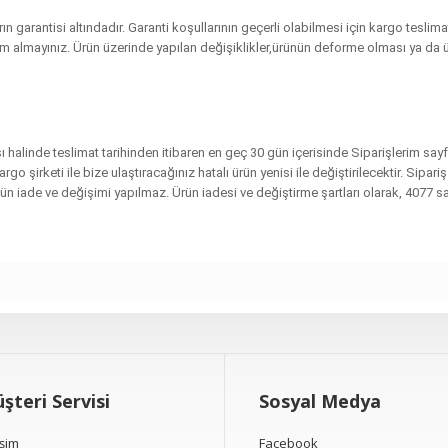
arın garantisi altındadır. Garanti koşullarının geçerli olabilmesi için kargo tesl
m almayınız. Ürün üzerinde yapılan değişiklikler,ürünün deforme olması ya da 
sı halinde teslimat tarihinden itibaren en geç 30 gün içerisinde Siparişlerim s
rgo şirketi ile bize ulaştıracağınız hatalı ürün yenisi ile değiştirilecektir. Sip
nün iade ve değişimi yapılmaz. Ürün iadesi ve değiştirme şartları olarak, 4077 
şteri Servisi
Sosyal Medya
işim
Facebook