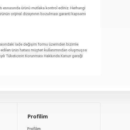
imatı esnasında ürünü mutlaka kontrol ediniz. Herhangi
ürünün orijinal dizaynının bozulması garanti kapsamı
ayfasındaki iade değişim formu üzerinden bizimle
ariş edilen ürün hatası müşteri kullanımından oluşmuşsa
sayılı Tüketicinin Korunması Hakkında Kanun gereği
Profilim
Profilim