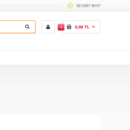
0212657 90 57
0,00 TL
0