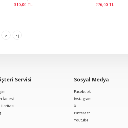
310,00 TL
276,00 TL
>
>|
şteri Servisi
Sosyal Medya
işim
Facebook
n İadesi
Instagram
 Haritası
X
g
Pinterest
Youtube