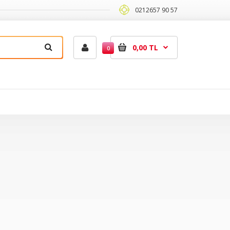
0212657 90 57
0,00 TL
0