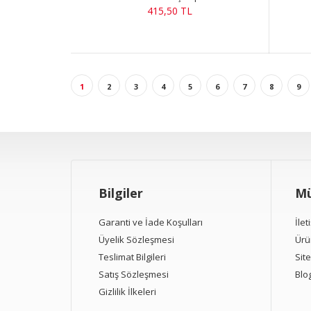
415,50 TL
1
2
3
4
5
6
7
8
9
Bilgiler
Mü
Garanti ve İade Koşulları
İlet
Üyelik Sözleşmesi
Ürü
Teslimat Bilgileri
Site
Satış Sözleşmesi
Blo
Gizlilik İlkeleri