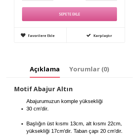
Favorilere Ekle
Karşılaştır
Açıklama
Yorumlar (0)
Motif Abajur Altın
Abajurumuzun komple yüksekliği
30 cm'dir.
Başlığın üst kısmı 1
3
cm, alt kısm
ı 22
cm,
yüksekliği
17
cm'dir. Taban çapı
20
cm'dir.