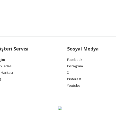
şteri Servisi
Sosyal Medya
işim
Facebook
n İadesi
Instagram
 Haritası
X
g
Pinterest
Youtube