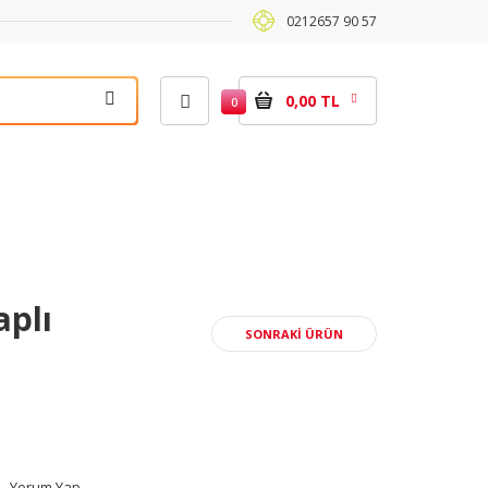
0212657 90 57
0,00 TL
0
plı
SONRAKI ÜRÜN
|
Yorum Yap