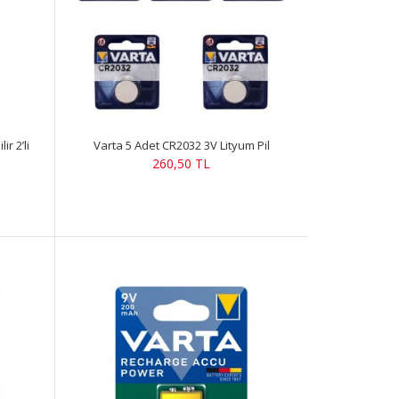
r 2’li
Varta 5 Adet CR2032 3V Lityum Pil
260,50 TL