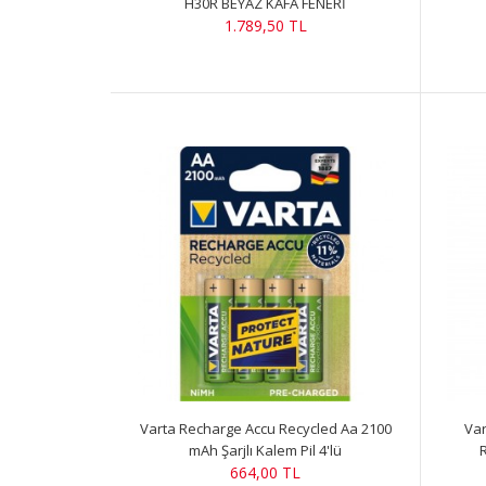
H30R BEYAZ KAFA FENERİ
1.789,50 TL
Varta Recharge Accu Recycled Aa 2100
Var
mAh Şarjlı Kalem Pil 4'lü
664,00 TL