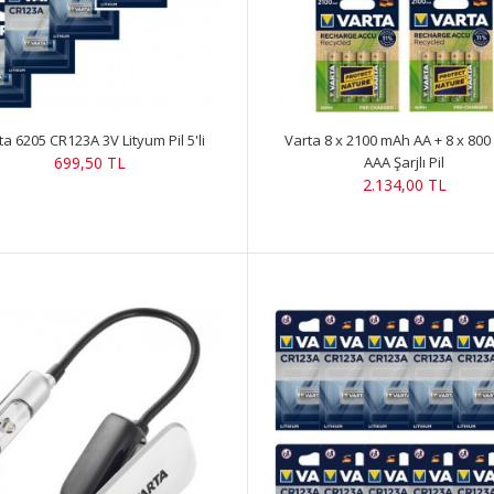
ta 6205 CR123A 3V Lityum Pil 5'li
Varta 8 x 2100 mAh AA + 8 x 80
699,50 TL
AAA Şarjlı Pil
2.134,00 TL