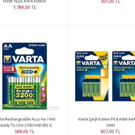
H30R YEŞİL KAFA FENERİ
301,00 TL
1.789,50 TL
ta Rechargeable Accu Aa / Hr6
Varta Şarjlı Kalem Pil 8 Adet AA
Ready To Use 2100 mAh Bls 4
mAH
586,00 TL
807,00 TL