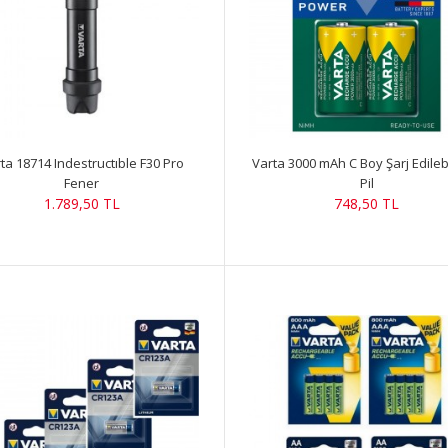
ta 18714 Indestructıble F30 Pro
Varta 3000 mAh C Boy Şarj Edilebili
Fener
Pil
1.789,50 TL
748,50 TL