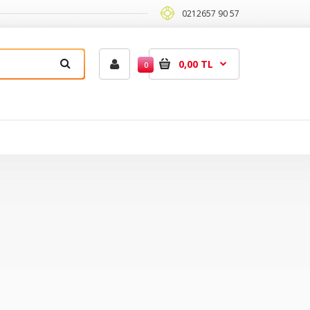
0212657 90 57
0,00 TL
0