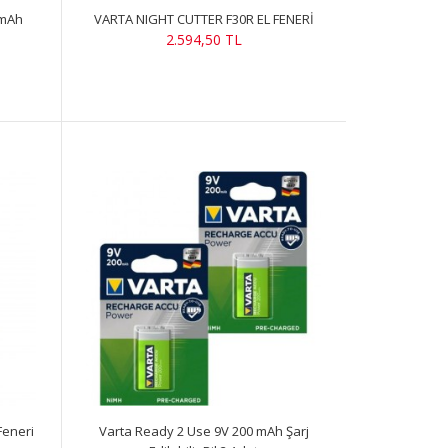
 mAh
VARTA NIGHT CUTTER F30R EL FENERİ
2.594,50 TL
Feneri
Varta Ready 2 Use 9V 200 mAh Şarj